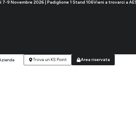
 | Padiglione 1 Stand 106
Vieni a trovarci a AESTHETICA | Napoli 7
Trova un KS Point
Area riservata
Azienda