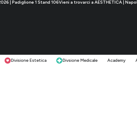
tand 106
Vieni a trovarci a AESTHETICA | Napoli 7-9 Novembre 2026
Divisione Estetica
Divsione Medicale
Academy